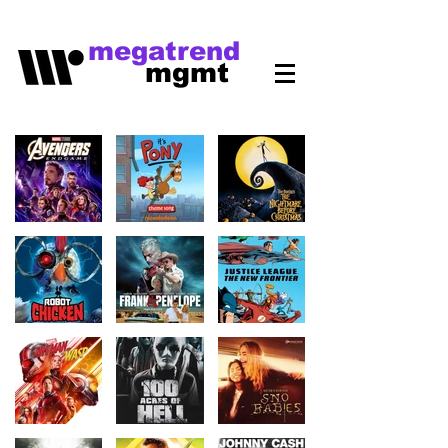
megatrend
mgmt